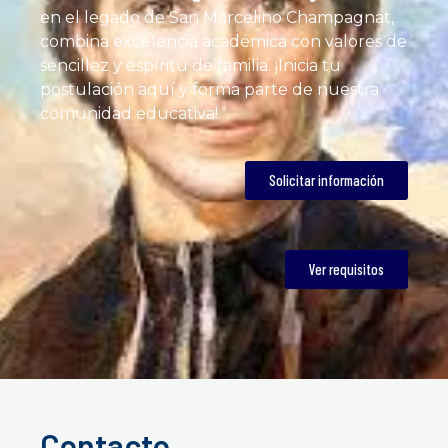
en el legado de San Marcelino Champagnat,
combina excelencia académica con valores de
sencillez y espíritu de familia. ¡Inicia tu
postulación aquí y forma parte de nuestra
comunidad educativa!
Solicitar información
Ver requisitos
Contacto