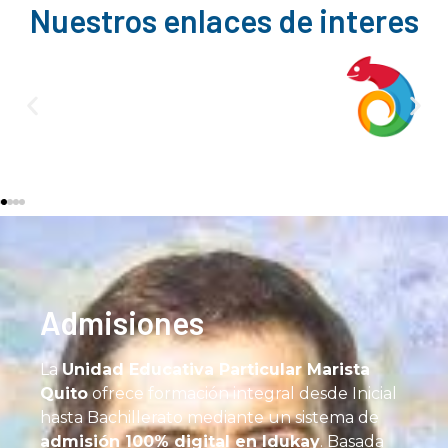
Nuestros enlaces de interes
Admisiones
La
Unidad Educativa Particular Marista
Quito
ofrece formación integral desde Inicial
hasta Bachillerato mediante un sistema de
admisión 100% digital en Idukay
. Basada